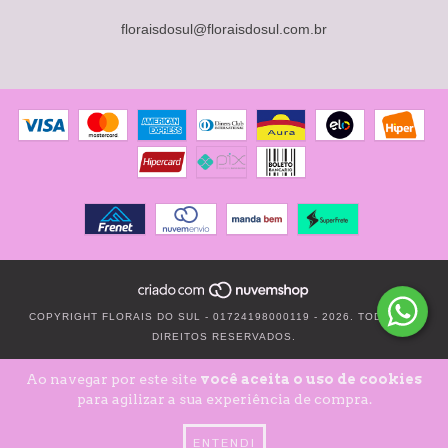
floraisdosul@floraisdosul.com.br
COPYRIGHT FLORAIS DO SUL - 01724198000119 - 2026. TODOS OS
DIREITOS RESERVADOS.
Ao navegar por este site
você aceita o uso de cookies
para agilizar a sua experiência de compra.
ENTENDI