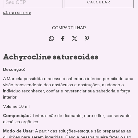
CALCULAR
NÃO SEI MEU CEP
COMPARTILHAR
Achyrocline satureoides
Descrição:
A Marcela possibilita o acesso à sabedoria interior, permitindo uma
visão transcendente dos obstáculos e obstruções, ajudando o
indivíduo reconhecer, confiar e reverenciar sua sabedoria e força
interior.
Volume 10 ml
Composição:
Tintura-mãe de diamante, ouro e flor; conservante
alcoólico orgânico.
Modo de Usar:
A partir das soluções-estoque são preparadas as
diluições para serem ingeridas. Caso a pessoa queira fazer o uso