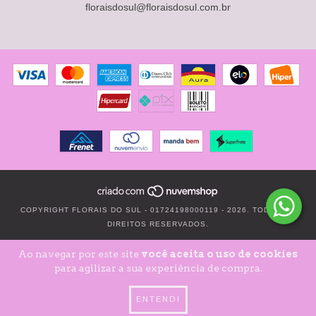
floraisdosul@floraisdosul.com.br
COPYRIGHT FLORAIS DO SUL - 01724198000119 - 2026. TODOS OS
DIREITOS RESERVADOS.
Ao navegar por este site
você aceita o uso de cookies
para agilizar a sua experiência de compra.
ENTENDI