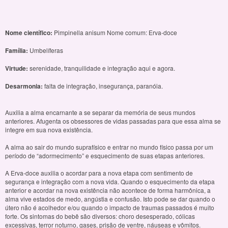
Nome científico:
Pimpinella anisum Nome comum: Erva-doce
Família:
Umbelíferas
Virtude:
serenidade, tranquilidade e integração aqui e agora.
Desarmonia:
falta de integração, insegurança, paranóia.
Auxilia a alma encarnante a se separar da memória de seus mundos
anteriores. Afugenta os obsessores de vidas passadas para que essa alma se
integre em sua nova existência.
A alma ao sair do mundo suprafísico e entrar no mundo físico passa por um
período de “adormecimento” e esquecimento de suas etapas anteriores.
A Erva-doce auxilia o acordar para a nova etapa com sentimento de
segurança e integração com a nova vida. Quando o esquecimento da etapa
anterior e acordar na nova existência não acontece de forma harmônica, a
alma vive estados de medo, angústia e confusão. Isto pode se dar quando o
útero não é acolhedor e/ou quando o impacto de traumas passados é muito
forte. Os sintomas do bebê são diversos: choro desesperado, cólicas
excessivas, terror noturno, gases, prisão de ventre, náuseas e vômitos.